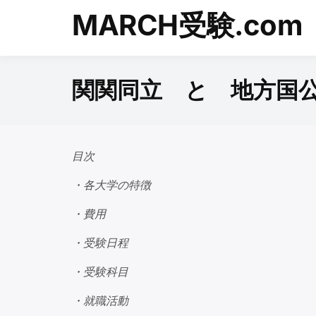
Skip
MARCH受験.com
to
content
関関同立 と 地方国
目次
・各大学の特徴
・費用
・受験日程
・受験科目
・就職活動