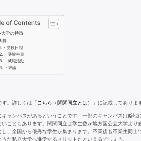
le of Contents
各大学の特徴
学費
・受験日程
・受験科目
・就職活動
・結論
です。詳しくは「
こちら（関関同立とは）
」に記載してありま
にキャンパスがあるということです。一部のキャンパスは僻地
ないこともあります。関関同立は学生数が地方国公立大学より
とし、全国から優秀な学生が集まります。卒業後も卒業生同士
ような私立大学へ進学するメリットだといえるでしょう。