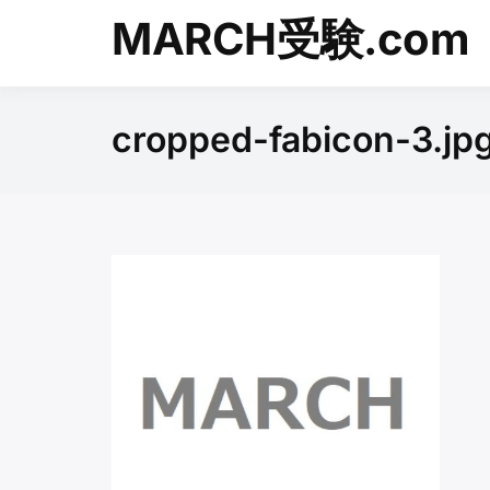
Skip
MARCH受験.com
to
content
cropped-fabicon-3.jp